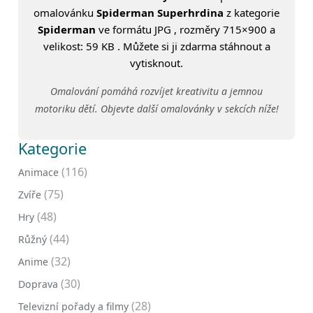
omalovánku
Spiderman Superhrdina
z kategorie
Spiderman
ve formátu JPG , rozměry 715×900 a
velikost: 59 KB . Můžete si ji zdarma stáhnout a
vytisknout.
Omalování pomáhá rozvíjet kreativitu a jemnou
motoriku dětí. Objevte další omalovánky v sekcích níže!
Kategorie
(116)
Animace
(75)
Zvíře
(48)
Hry
(44)
Růžný
(32)
Anime
(30)
Doprava
(28)
Televizní pořady a filmy