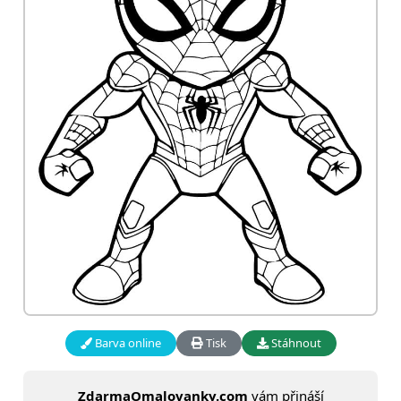
Barva online
Tisk
Stáhnout
ZdarmaOmalovanky.com
vám přináší