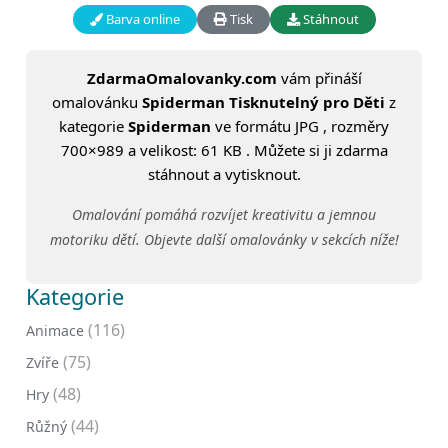
Barva online
Tisk
Stáhnout
ZdarmaOmalovanky.com
vám přináší
omalovánku
Spiderman Tisknutelný pro Děti
z
kategorie
Spiderman
ve formátu JPG , rozměry
700×989 a velikost: 61 KB . Můžete si ji zdarma
stáhnout a vytisknout.
Omalování pomáhá rozvíjet kreativitu a jemnou
motoriku dětí. Objevte další omalovánky v sekcích níže!
Kategorie
(116)
Animace
(75)
Zvíře
(48)
Hry
(44)
Růžný