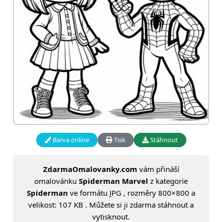
Barva online
Tisk
Stáhnout
ZdarmaOmalovanky.com
vám přináší
omalovánku
Spiderman Marvel
z kategorie
Spiderman
ve formátu JPG , rozměry 800×800 a
velikost: 107 KB . Můžete si ji zdarma stáhnout a
vytisknout.