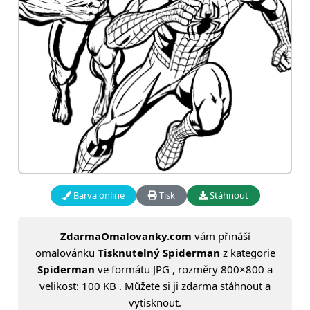
Barva online
Tisk
Stáhnout
ZdarmaOmalovanky.com
vám přináší
omalovánku
Tisknutelný Spiderman
z kategorie
Spiderman
ve formátu JPG , rozměry 800×800 a
velikost: 100 KB . Můžete si ji zdarma stáhnout a
vytisknout.