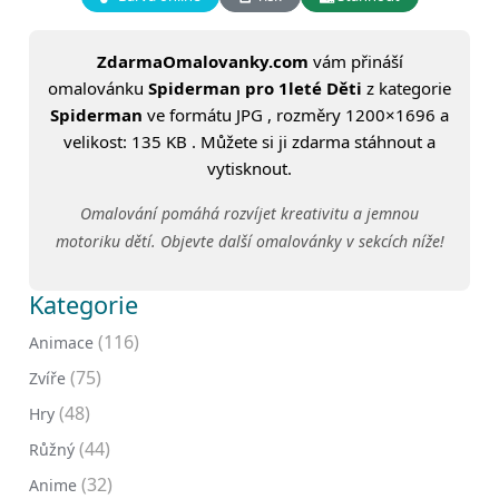
ZdarmaOmalovanky.com
vám přináší
omalovánku
Spiderman pro 1leté Děti
z kategorie
Spiderman
ve formátu JPG , rozměry 1200×1696 a
velikost: 135 KB . Můžete si ji zdarma stáhnout a
vytisknout.
Omalování pomáhá rozvíjet kreativitu a jemnou
motoriku dětí. Objevte další omalovánky v sekcích níže!
Kategorie
(116)
Animace
(75)
Zvíře
(48)
Hry
(44)
Růžný
(32)
Anime