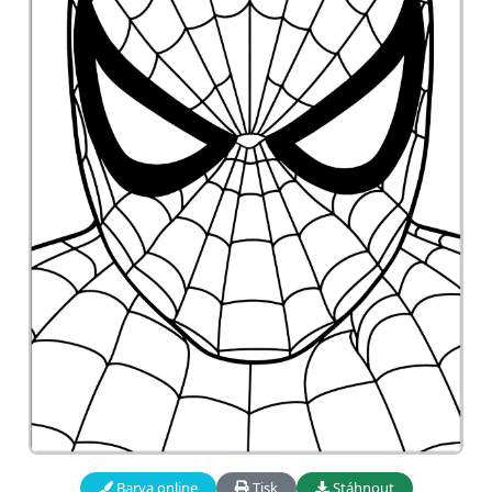
Barva online
Tisk
Stáhnout