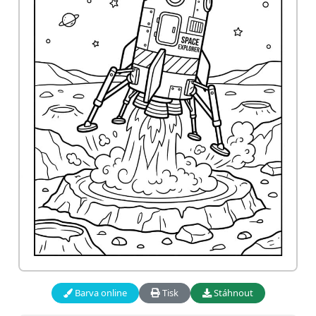
Barva online
Tisk
Stáhnout