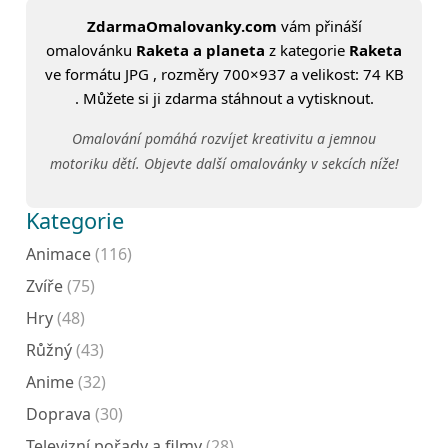
ZdarmaOmalovanky.com
vám přináší
omalovánku
Raketa a planeta
z kategorie
Raketa
ve formátu JPG , rozměry 700×937 a velikost: 74 KB
. Můžete si ji zdarma stáhnout a vytisknout.
Omalování pomáhá rozvíjet kreativitu a jemnou
motoriku dětí. Objevte další omalovánky v sekcích níže!
Kategorie
Animace
(116)
Zvíře
(75)
Hry
(48)
Růžný
(43)
Anime
(32)
Doprava
(30)
Televizní pořady a filmy
(28)