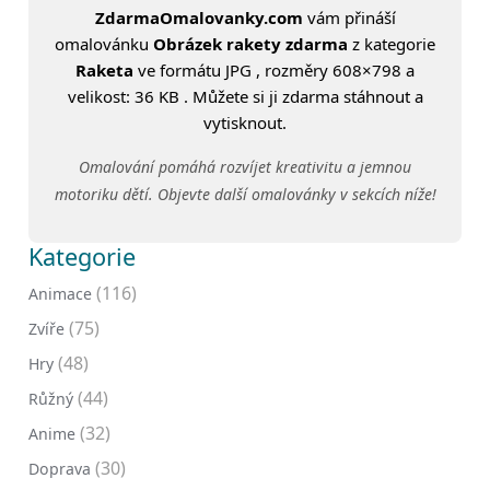
ZdarmaOmalovanky.com
vám přináší
omalovánku
Obrázek rakety zdarma
z kategorie
Raketa
ve formátu JPG , rozměry 608×798 a
velikost: 36 KB . Můžete si ji zdarma stáhnout a
vytisknout.
Omalování pomáhá rozvíjet kreativitu a jemnou
motoriku dětí. Objevte další omalovánky v sekcích níže!
Kategorie
(116)
Animace
(75)
Zvíře
(48)
Hry
(44)
Růžný
(32)
Anime
(30)
Doprava