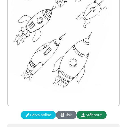
Barva online
Tisk
Stáhnout