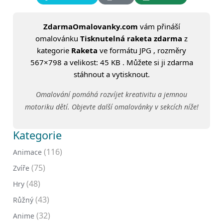
ZdarmaOmalovanky.com
vám přináší
omalovánku
Tisknutelná raketa zdarma
z
kategorie
Raketa
ve formátu JPG , rozměry
567×798 a velikost: 45 KB . Můžete si ji zdarma
stáhnout a vytisknout.
Omalování pomáhá rozvíjet kreativitu a jemnou
motoriku dětí. Objevte další omalovánky v sekcích níže!
Kategorie
(116)
Animace
(75)
Zvíře
(48)
Hry
(43)
Růžný
(32)
Anime