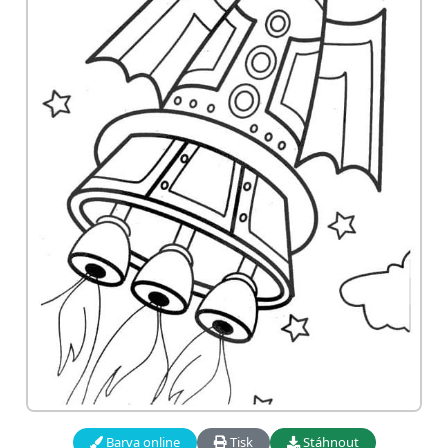
Barva online
Tisk
Stáhnout