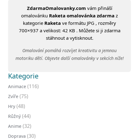
ZdarmaOmalovanky.com
vám přináší
omalovánku
Raketa omalovánka zdarma
z
kategorie
Raketa
ve formátu JPG , rozměry
700×937 a velikost: 42 KB . Můžete si ji zdarma
stáhnout a vytisknout.
Omalování pomáhá rozvíjet kreativitu a jemnou
motoriku dětí. Objevte další omalovánky v sekcích níže!
Kategorie
(116)
Animace
(75)
Zvíře
(48)
Hry
(44)
Růžný
(32)
Anime
(30)
Doprava