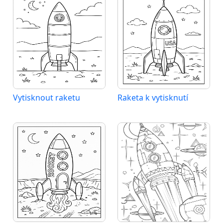
Vytisknout raketu
Raketa k vytisknutí