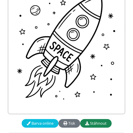
Barva online
Tisk
Stáhnout