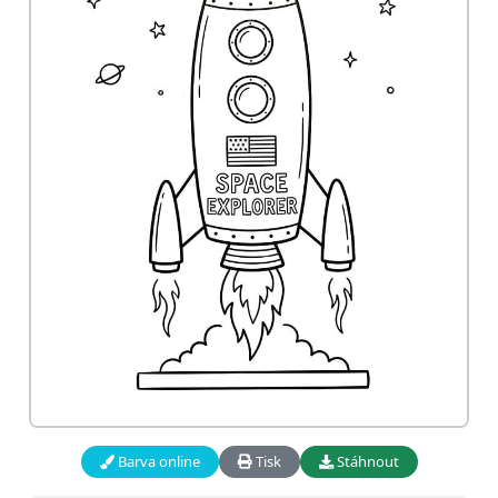
Barva online
Tisk
Stáhnout