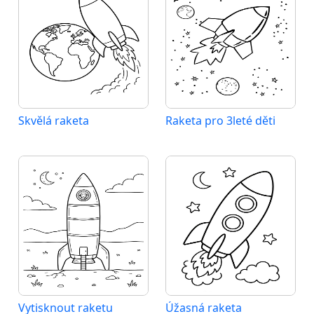
Skvělá raketa
Raketa pro 3leté děti
Vytisknout raketu
Úžasná raketa