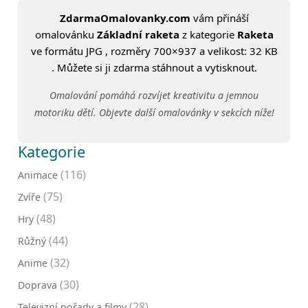
ZdarmaOmalovanky.com
vám přináší
omalovánku
Základní raketa
z kategorie
Raketa
ve formátu JPG , rozměry 700×937 a velikost: 32 KB
. Můžete si ji zdarma stáhnout a vytisknout.
Omalování pomáhá rozvíjet kreativitu a jemnou
motoriku dětí. Objevte další omalovánky v sekcích níže!
Kategorie
(116)
Animace
(75)
Zvíře
(48)
Hry
(44)
Růžný
(32)
Anime
(30)
Doprava
(28)
Televizní pořady a filmy