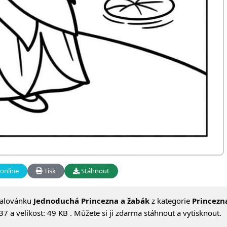
online
Tisk
Stáhnout
malovánku
Jednoduchá Princezna a žabák
z kategorie
Princezn
 a velikost: 49 KB . Můžete si ji zdarma stáhnout a vytisknout.