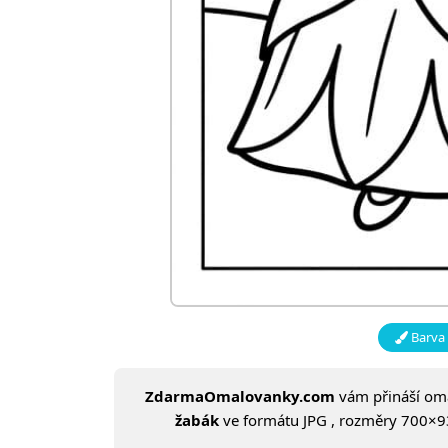
Barva 
ZdarmaOmalovanky.com
vám přináší o
žabák
ve formátu JPG , rozměry 700×937