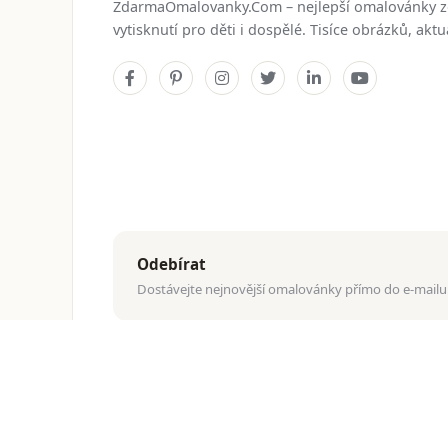
ZdarmaOmalovanky.Com – nejlepší omalovánky 
vytisknutí pro děti i dospělé. Tisíce obrázků, ak
Odebírat
Dostávejte nejnovější omalovánky přímo do e-mailu
© 2026
ZdarmaOmalovanky.Com
. Všechna práva vyhraz