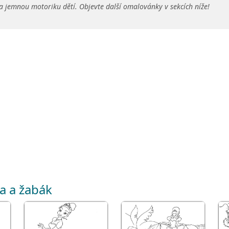
a jemnou motoriku dětí. Objevte další omalovánky v sekcích níže!
na a žabák