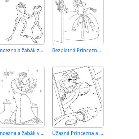
Princezna a žabák zadarmo
Bezplatná Princezna a žabák k vytištění
Princezna a žabák v Disney stylu
Úžasná Princezna a žabák