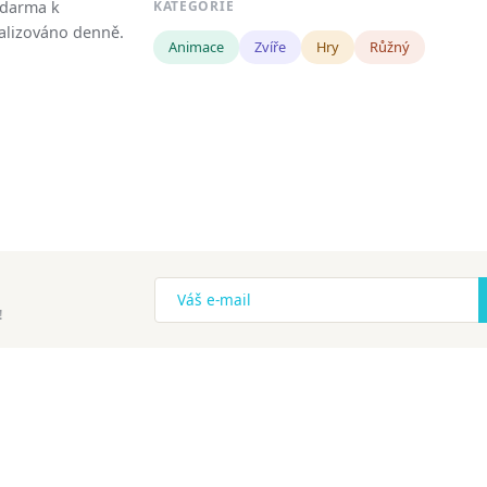
zdarma k
KATEGORIE
tualizováno denně.
Animace
Zvíře
Hry
Růžný
!
ena.
Copyright
Zásady