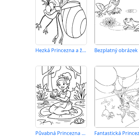
Hezká Princezna a žabák
Půvabná Princezna a žabák