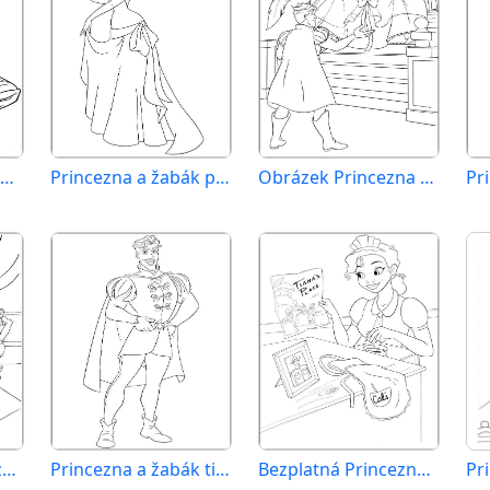
Bezplatný obrázek Princezna a žabák
Princezna a žabák pro děti
Obrázek Princezna a žabák k vytištění
Fantastická Princezna a žabák
Princezna a žabák tisknutelná
Bezplatná Princezna a žabák k vytisknutí