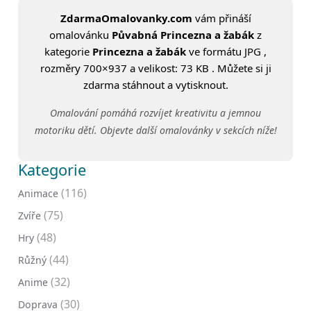
ZdarmaOmalovanky.com
vám přináší
omalovánku
Půvabná Princezna a žabák
z
kategorie
Princezna a žabák
ve formátu JPG ,
rozměry 700×937 a velikost: 73 KB . Můžete si ji
zdarma stáhnout a vytisknout.
Omalování pomáhá rozvíjet kreativitu a jemnou
motoriku dětí. Objevte další omalovánky v sekcích níže!
Kategorie
(116)
Animace
(75)
Zvíře
(48)
Hry
(44)
Růžný
(32)
Anime
(30)
Doprava