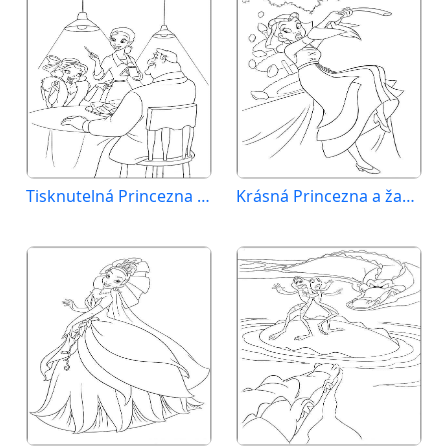
Tisknutelná Princezna a žabák zdarma
Krásná Princezna a žabák