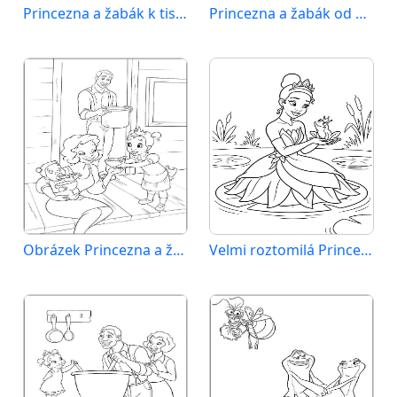
Princezna a žabák k tisku
Princezna a žabák od Disney
Obrázek Princezna a žabák zdarma
Velmi roztomilá Princezna a žabák