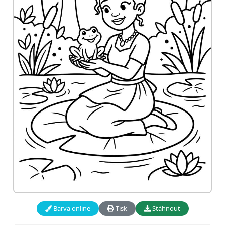
Barva online
Tisk
Stáhnout