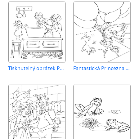
Tisknutelný obrázek Princezna a žabák
Fantastická Princezna a žabák