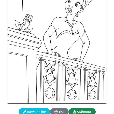
Barva online
Tisk
Stáhnout