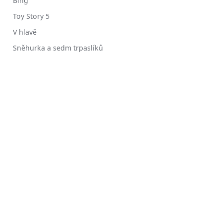
Bing
Toy Story 5
V hlavě
Sněhurka a sedm trpaslíků