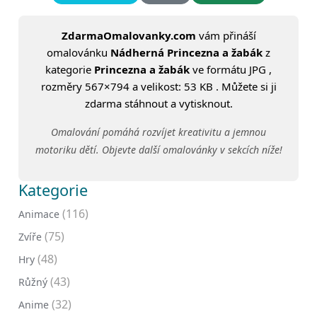
ZdarmaOmalovanky.com
vám přináší
omalovánku
Nádherná Princezna a žabák
z
kategorie
Princezna a žabák
ve formátu JPG ,
rozměry 567×794 a velikost: 53 KB . Můžete si ji
zdarma stáhnout a vytisknout.
Omalování pomáhá rozvíjet kreativitu a jemnou
motoriku dětí. Objevte další omalovánky v sekcích níže!
Kategorie
(116)
Animace
(75)
Zvíře
(48)
Hry
(43)
Růžný
(32)
Anime