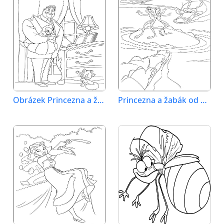
Obrázek Princezna a žabák
Princezna a žabák od Disney