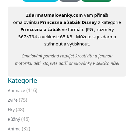
ZdarmaOmalovanky.com
vám přináší
omalovánku
Princezna a žabák Disney
z kategorie
Princezna a žabák
ve formátu JPG , rozměry
567×794 a velikost: 65 KB . Můžete si ji zdarma
stáhnout a vytisknout.
Omalování pomáhá rozvíjet kreativitu a jemnou
motoriku dětí. Objevte další omalovánky v sekcích níže!
Kategorie
(116)
Animace
(75)
Zvíře
(48)
Hry
(46)
Růžný
(32)
Anime