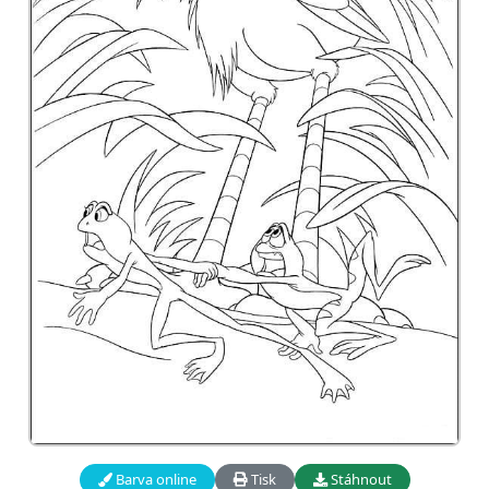
Barva online
Tisk
Stáhnout