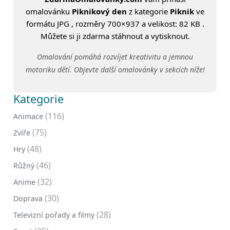
omalovánku
Piknikový den
z kategorie
Piknik
ve
formátu JPG , rozměry 700×937 a velikost: 82 KB .
Můžete si ji zdarma stáhnout a vytisknout.
Omalování pomáhá rozvíjet kreativitu a jemnou
motoriku dětí. Objevte další omalovánky v sekcích níže!
Kategorie
(116)
Animace
(75)
Zvíře
(48)
Hry
(46)
Růžný
(32)
Anime
(30)
Doprava
(28)
Televizní pořady a filmy