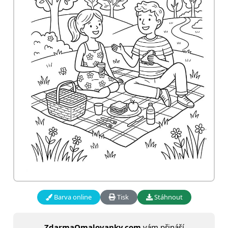
Barva online
Tisk
Stáhnout
ZdarmaOmalovanky.com
vám přináší