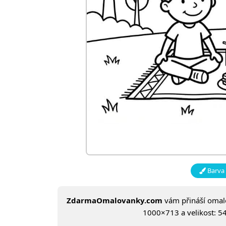
Barva 
ZdarmaOmalovanky.com
vám přináší oma
1000×713 a velikost: 54