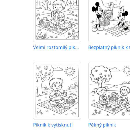
Velmi roztomilý piknik
Piknik k vytisknutí
Pěkný piknik