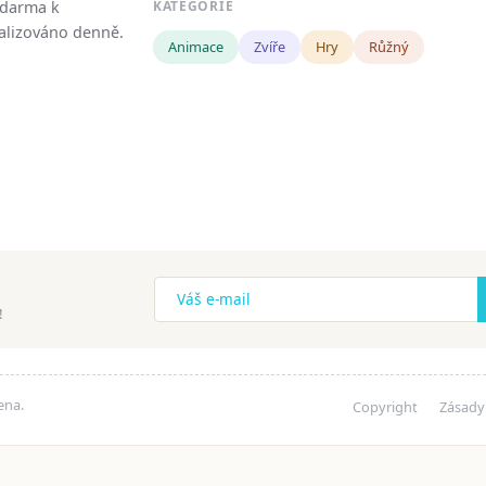
zdarma k
KATEGORIE
tualizováno denně.
Animace
Zvíře
Hry
Růžný
!
ena.
Copyright
Zásady