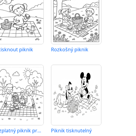
tisknout piknik
Rozkošný piknik
Bezplatný piknik pro děti
Piknik tisknutelný