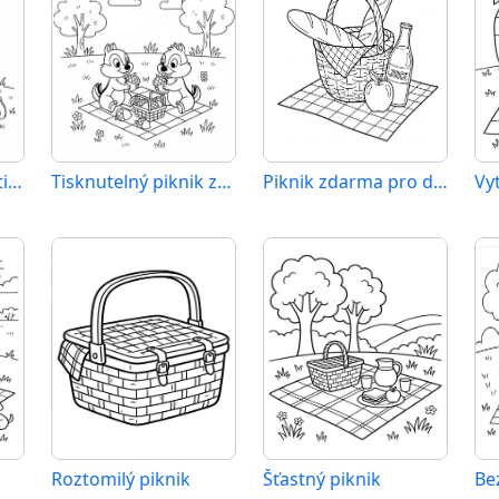
Bezplatný piknik k tisku
Tisknutelný piknik zdarma
Piknik zdarma pro děti
Vy
Roztomilý piknik
Šťastný piknik