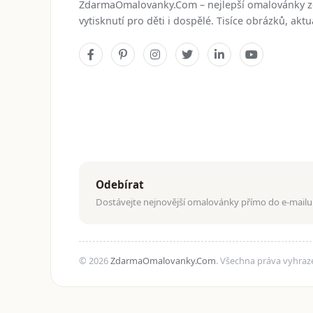
ZdarmaOmalovanky.Com – nejlepší omalovánky 
vytisknutí pro děti i dospělé. Tisíce obrázků, ak
Odebírat
Dostávejte nejnovější omalovánky přímo do e-mailu
© 2026
ZdarmaOmalovanky.Com
. Všechna práva vyhraz