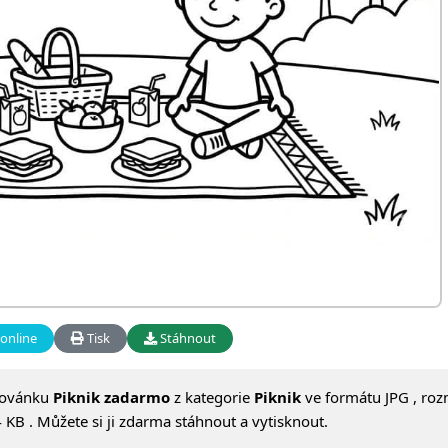
online
Tisk
Stáhnout
lovánku
Piknik zadarmo
z kategorie
Piknik
ve formátu JPG , ro
 KB . Můžete si ji zdarma stáhnout a vytisknout.