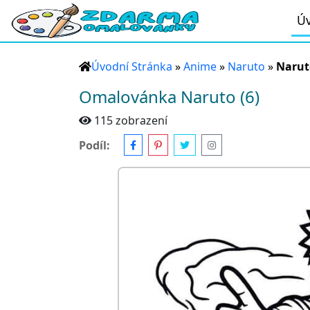
Úv
Úvodní Stránka
»
Anime
»
Naruto
»
Naruto
Omalovánka Naruto (6)
115 zobrazení
Podíl: