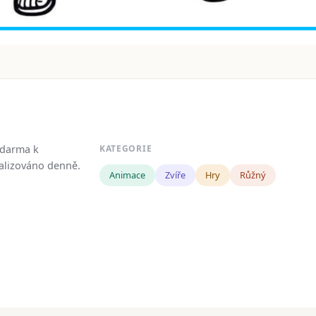
zdarma k
KATEGORIE
tualizováno denně.
Animace
Zvíře
Hry
Růžný