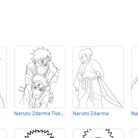
Naruto Zdarma Tisknutelný
Naruto Zdarma
Na