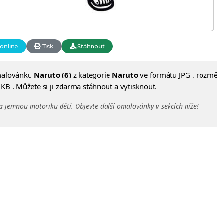
online
Tisk
Stáhnout
malovánku
Naruto (6)
z kategorie
Naruto
ve formátu JPG , rozmě
KB . Můžete si ji zdarma stáhnout a vytisknout.
a jemnou motoriku dětí. Objevte další omalovánky v sekcích níže!