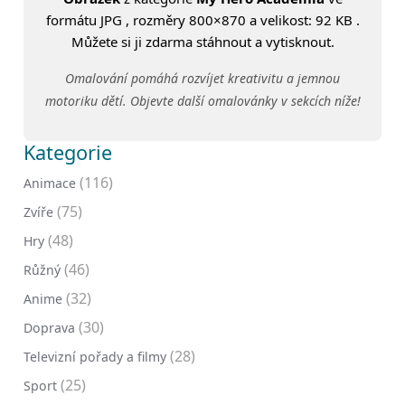
formátu JPG , rozměry 800×870 a velikost: 92 KB .
Můžete si ji zdarma stáhnout a vytisknout.
Omalování pomáhá rozvíjet kreativitu a jemnou
motoriku dětí. Objevte další omalovánky v sekcích níže!
Kategorie
(116)
Animace
(75)
Zvíře
(48)
Hry
(46)
Růžný
(32)
Anime
(30)
Doprava
(28)
Televizní pořady a filmy
(25)
Sport