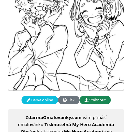
Barva online
Tisk
Stáhnout
ZdarmaOmalovanky.com
vám přináší
omalovánku
Tisknutelná My Hero Academia
Obrázek
z kategorie
My Hero Academia
ve