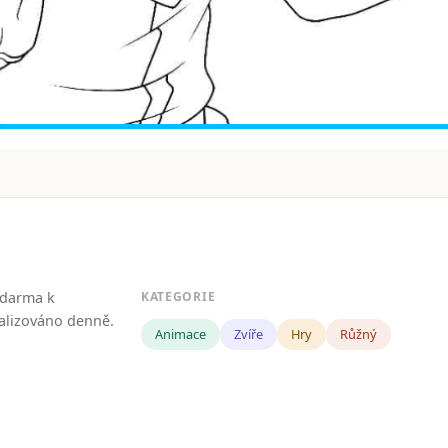
zdarma k
KATEGORIE
tualizováno denně.
Animace
Zvíře
Hry
Růžný