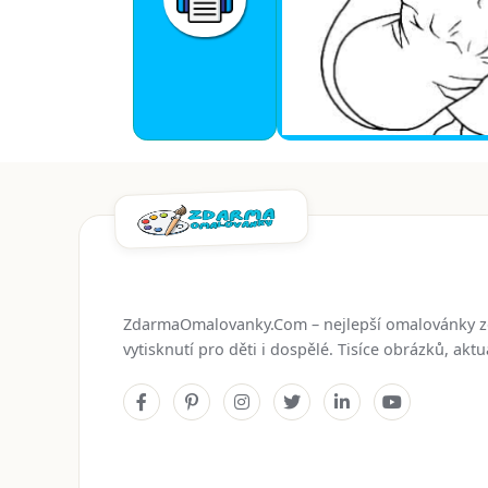
ZdarmaOmalovanky.Com – nejlepší omalovánky 
vytisknutí pro děti i dospělé. Tisíce obrázků, ak