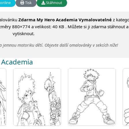
online
Tisk
Stáhnout
alovánku
Zdarma My Hero Academia Vymalovatelné
z katego
změry 880×774 a velikost: 40 KB . Můžete si ji zdarma stáhnout a
vytisknout.
a jemnou motoriku dětí. Objevte další omalovánky v sekcích níže!
o Academia