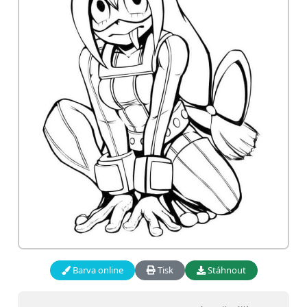
Barva online
Tisk
Stáhnout