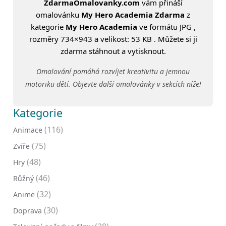
ZdarmaOmalovanky.com
vám přináší
omalovánku
My Hero Academia Zdarma
z
kategorie
My Hero Academia
ve formátu JPG ,
rozměry 734×943 a velikost: 53 KB . Můžete si ji
zdarma stáhnout a vytisknout.
Omalování pomáhá rozvíjet kreativitu a jemnou
motoriku dětí. Objevte další omalovánky v sekcích níže!
Kategorie
(116)
Animace
(75)
Zvíře
(48)
Hry
(46)
Růžný
(32)
Anime
(30)
Doprava