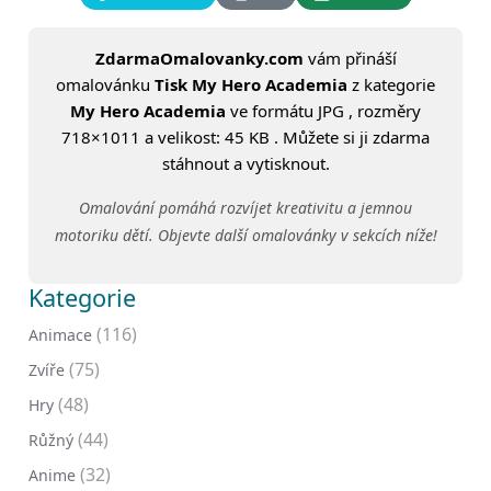
ZdarmaOmalovanky.com
vám přináší
omalovánku
Tisk My Hero Academia
z kategorie
My Hero Academia
ve formátu JPG , rozměry
718×1011 a velikost: 45 KB . Můžete si ji zdarma
stáhnout a vytisknout.
Omalování pomáhá rozvíjet kreativitu a jemnou
motoriku dětí. Objevte další omalovánky v sekcích níže!
Kategorie
(116)
Animace
(75)
Zvíře
(48)
Hry
(44)
Růžný
(32)
Anime