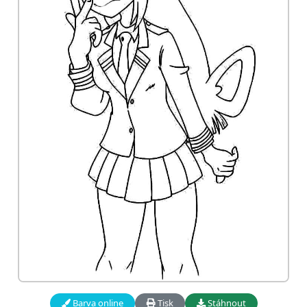
Barva online
Tisk
Stáhnout