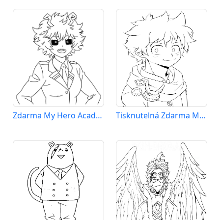
Zdarma My Hero Academia k Tisku pro Děti
Tisknutelná Zdarma My Hero Academia