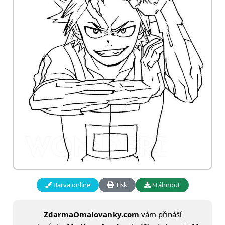
Barva online
Tisk
Stáhnout
ZdarmaOmalovanky.com
vám přináší