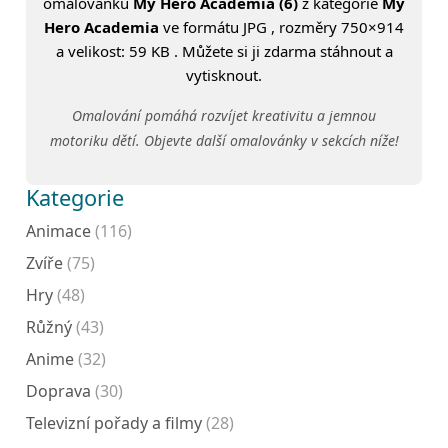
omalovánku
My Hero Academia (6)
z kategorie
My
Hero Academia
ve formátu JPG , rozměry 750×914
a velikost: 59 KB . Můžete si ji zdarma stáhnout a
vytisknout.
Omalování pomáhá rozvíjet kreativitu a jemnou
motoriku dětí. Objevte další omalovánky v sekcích níže!
Kategorie
Animace
(116)
Zvíře
(75)
Hry
(48)
Růžný
(43)
Anime
(32)
Doprava
(30)
Televizní pořady a filmy
(28)