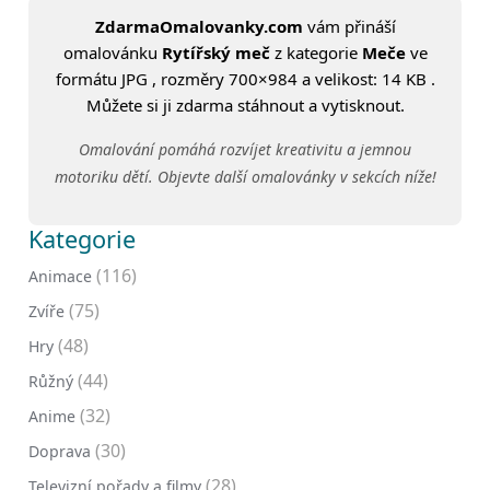
ZdarmaOmalovanky.com
vám přináší
omalovánku
Rytířský meč
z kategorie
Meče
ve
formátu JPG , rozměry 700×984 a velikost: 14 KB .
Můžete si ji zdarma stáhnout a vytisknout.
Omalování pomáhá rozvíjet kreativitu a jemnou
motoriku dětí. Objevte další omalovánky v sekcích níže!
Kategorie
(116)
Animace
(75)
Zvíře
(48)
Hry
(44)
Růžný
(32)
Anime
(30)
Doprava
(28)
Televizní pořady a filmy