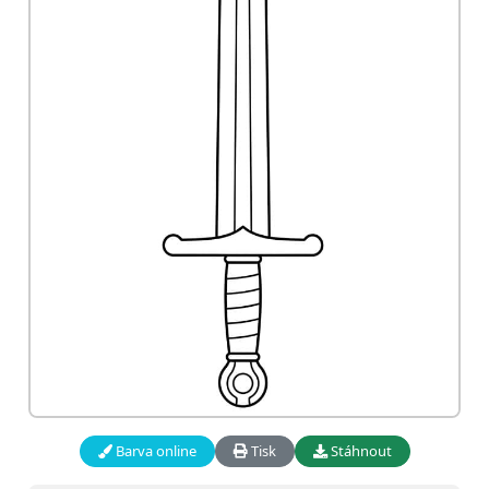
Barva online
Tisk
Stáhnout