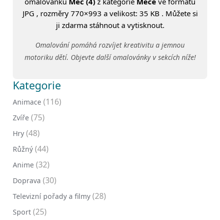
omalovánku
Meč (4)
z kategorie
Meče
ve formátu
JPG , rozměry 770×993 a velikost: 35 KB . Můžete si
ji zdarma stáhnout a vytisknout.
Omalování pomáhá rozvíjet kreativitu a jemnou
motoriku dětí. Objevte další omalovánky v sekcích níže!
Kategorie
(116)
Animace
(75)
Zvíře
(48)
Hry
(44)
Růžný
(32)
Anime
(30)
Doprava
(28)
Televizní pořady a filmy
(25)
Sport