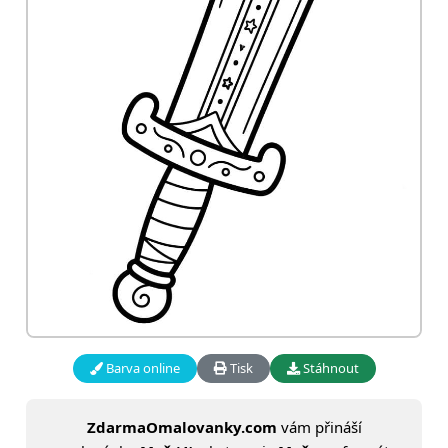
Barva online
Tisk
Stáhnout
ZdarmaOmalovanky.com
vám přináší