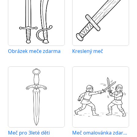
Obrázek meče zdarma
Kreslený meč
Meč pro 3leté děti
Meč omalovánka zdarma