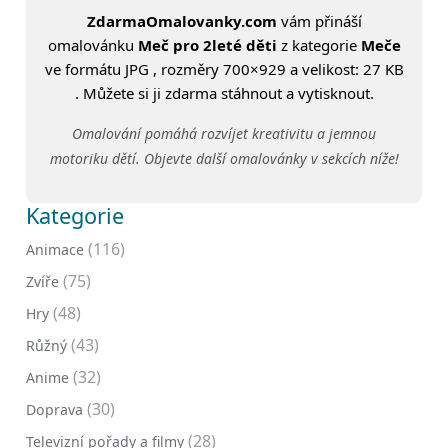
ZdarmaOmalovanky.com
vám přináší
omalovánku
Meč pro 2leté děti
z kategorie
Meče
ve formátu JPG , rozměry 700×929 a velikost: 27 KB
. Můžete si ji zdarma stáhnout a vytisknout.
Omalování pomáhá rozvíjet kreativitu a jemnou
motoriku dětí. Objevte další omalovánky v sekcích níže!
Kategorie
(116)
Animace
(75)
Zvíře
(48)
Hry
(43)
Růžný
(32)
Anime
(30)
Doprava
(28)
Televizní pořady a filmy