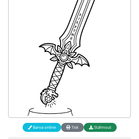
Barva online
Tisk
Stáhnout