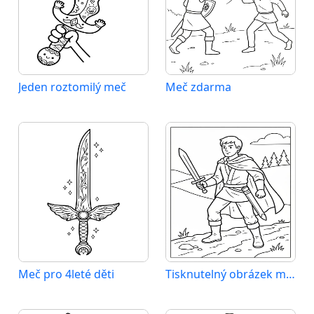
Jeden roztomilý meč
Meč zdarma
Meč pro 4leté děti
Tisknutelný obrázek meče