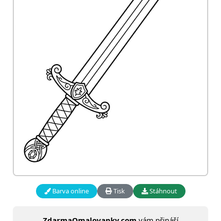
Barva online
Tisk
Stáhnout
ZdarmaOmalovanky.com
vám přináší