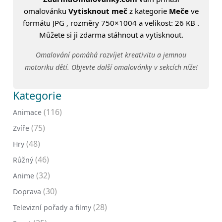
omalovánku
Vytisknout meč
z kategorie
Meče
ve
formátu JPG , rozměry 750×1004 a velikost: 26 KB .
Můžete si ji zdarma stáhnout a vytisknout.
Omalování pomáhá rozvíjet kreativitu a jemnou
motoriku dětí. Objevte další omalovánky v sekcích níže!
Kategorie
(116)
Animace
(75)
Zvíře
(48)
Hry
(46)
Růžný
(32)
Anime
(30)
Doprava
(28)
Televizní pořady a filmy