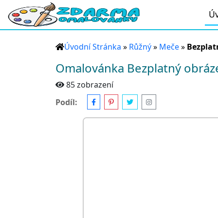
Úv
Úvodní Stránka
»
Růžný
»
Meče
»
Bezplat
Omalovánka Bezplatný obráz
85 zobrazení
Podíl: