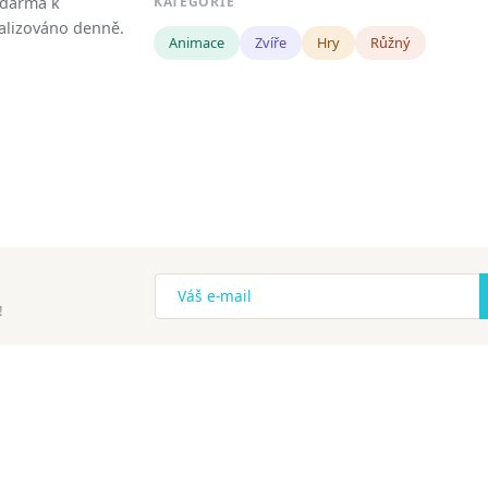
zdarma k
KATEGORIE
tualizováno denně.
Animace
Zvíře
Hry
Růžný
!
ena.
Copyright
Zásady