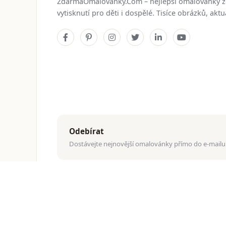
ZdarmaOmalovanky.Com – nejlepší omalovánky 
vytisknutí pro děti i dospělé. Tisíce obrázků, ak
Odebírat
Dostávejte nejnovější omalovánky přímo do e-mailu
© 2026
ZdarmaOmalovanky.Com
. Všechna práva vyhraz