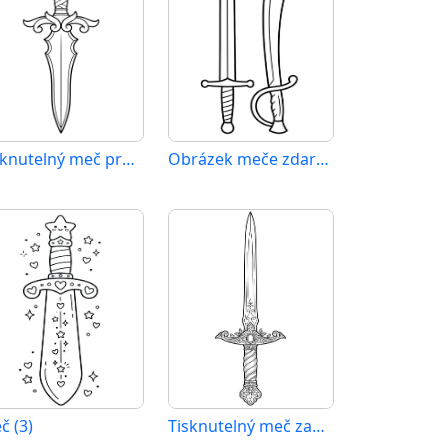
Tisknutelný meč pro děti
Obrázek meče zdarma
č (3)
Tisknutelný meč zadarmo