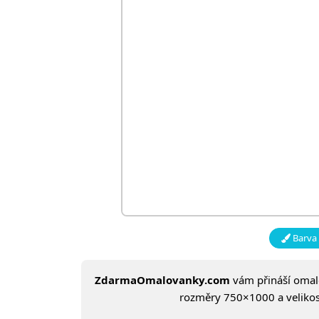
Barva 
ZdarmaOmalovanky.com
vám přináší oma
rozměry 750×1000 a velikost