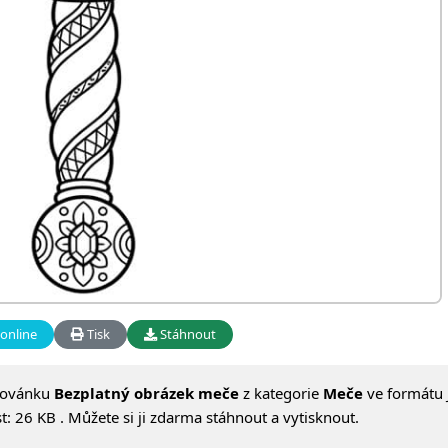
online
Tisk
Stáhnout
lovánku
Bezplatný obrázek meče
z kategorie
Meče
ve formátu 
: 26 KB . Můžete si ji zdarma stáhnout a vytisknout.