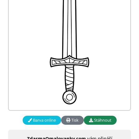
Barva online
Tisk
Stáhnout
ZdarmaOmalovanky.com
vám přináší