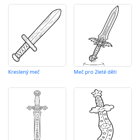
Kreslený meč
Meč pro 2leté děti