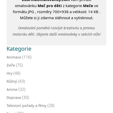
omalovánku
Meč pro děti
z kategorie
Meče
ve
formátu JPG , rozměry 700×938 a velikost: 14 KB .
Můžete si ji zdarma stáhnout a vytisknout.
Omalování pomáhá rozvíjet kreativitu a jemnou
motoriku dětí. Objevte další omalovánky v sekcích níže!
Kategorie
(116)
Animace
(75)
Zvíře
(48)
Hry
(43)
Růžný
(32)
Anime
(30)
Doprava
(28)
Televizní pořady a filmy