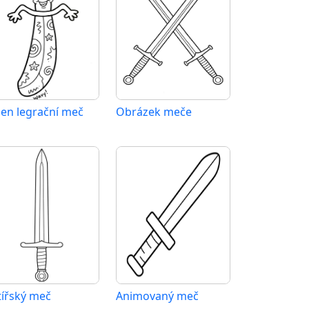
den legrační meč
Obrázek meče
tířský meč
Animovaný meč