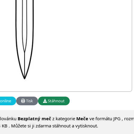
online
Tisk
Stáhnout
alovánku
Bezplatný meč
z kategorie
Meče
ve formátu JPG , roz
 KB . Můžete si ji zdarma stáhnout a vytisknout.