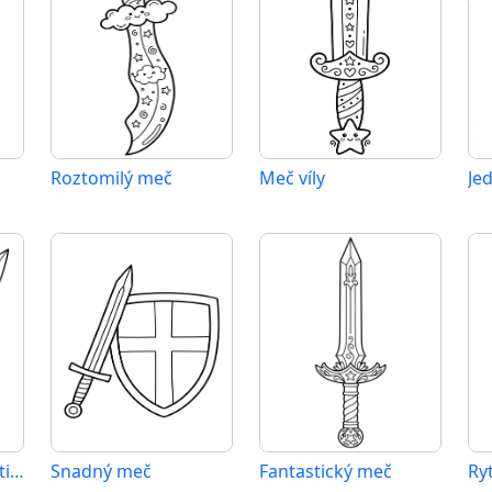
Roztomilý meč
Meč víly
Je
Obrázek meče k vytištění
Snadný meč
Fantastický meč
Ry