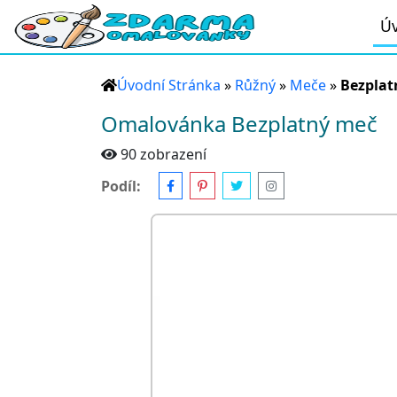
Úv
Úvodní Stránka
»
Růžný
»
Meče
»
Bezplat
Omalovánka Bezplatný meč
90 zobrazení
Podíl: