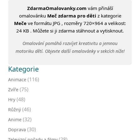
ZdarmaOmalovanky.com
vám přináší
omalovánku
Meč zdarma pro děti
z kategorie
Meče
ve formátu JPG , rozměry 720×964 a velikost:
24 KB . Můžete si ji zdarma stáhnout a vytisknout.
Omalování pomáhá rozvíjet kreativitu a jemnou
motoriku dětí. Objevte další omalovánky v sekcích níže!
Kategorie
(116)
Animace
(75)
Zvíře
(48)
Hry
(46)
Růžný
(32)
Anime
(30)
Doprava
(28)
Televizní pořady a filmy