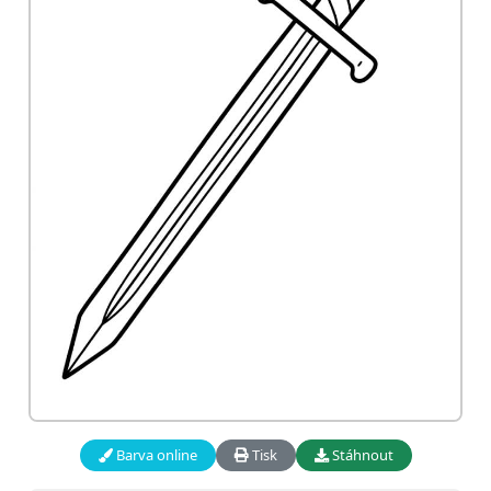
Barva online
Tisk
Stáhnout