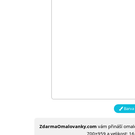
Barva 
ZdarmaOmalovanky.com
vám přináší oma
700×959 a velikost: 16 