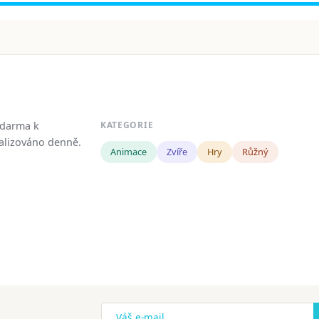
zdarma k
KATEGORIE
tualizováno denně.
Animace
Zvíře
Hry
Růžný