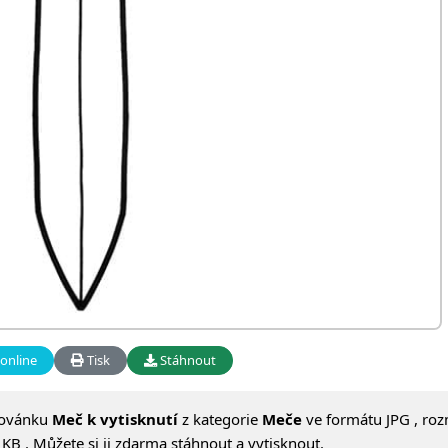
online
Tisk
Stáhnout
lovánku
Meč k vytisknutí
z kategorie
Meče
ve formátu JPG , ro
KB . Můžete si ji zdarma stáhnout a vytisknout.