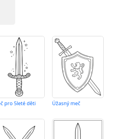
č pro 5leté děti
Úžasný meč