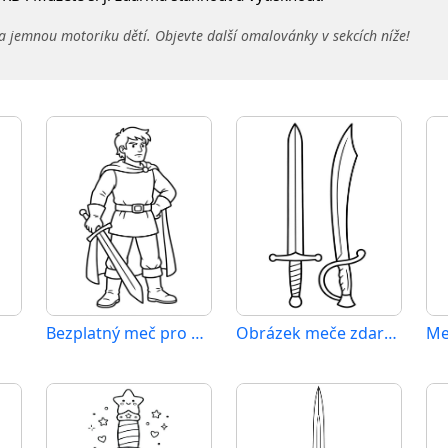
a jemnou motoriku dětí. Objevte další omalovánky v sekcích níže!
Bezplatný meč pro děti
Obrázek meče zdarma
Me