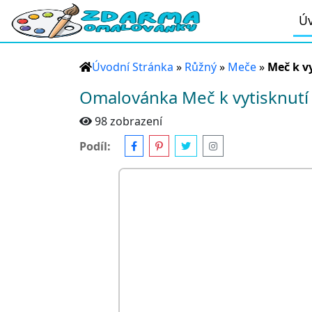
Úv
Úvodní Stránka
»
Růžný
»
Meče
»
Meč k v
Omalovánka Meč k vytisknutí
98 zobrazení
Podíl: