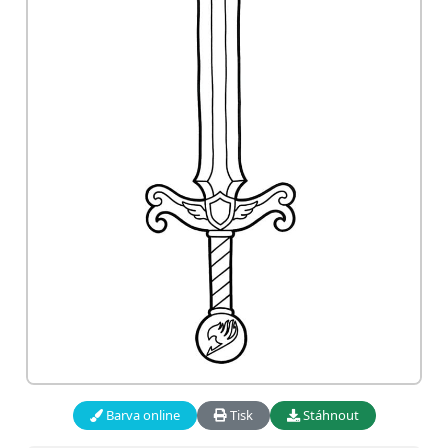
Barva online
Tisk
Stáhnout