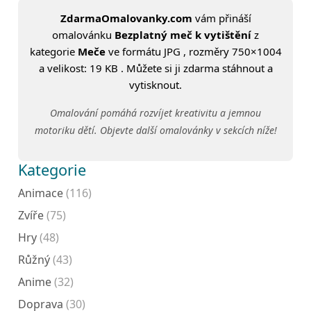
ZdarmaOmalovanky.com
vám přináší
omalovánku
Bezplatný meč k vytištění
z
kategorie
Meče
ve formátu JPG , rozměry 750×1004
a velikost: 19 KB . Můžete si ji zdarma stáhnout a
vytisknout.
Omalování pomáhá rozvíjet kreativitu a jemnou
motoriku dětí. Objevte další omalovánky v sekcích níže!
Kategorie
Animace
(116)
Zvíře
(75)
Hry
(48)
Růžný
(43)
Anime
(32)
Doprava
(30)