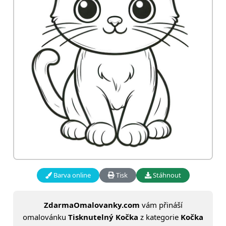
Barva online
Tisk
Stáhnout
ZdarmaOmalovanky.com
vám přináší
omalovánku
Tisknutelný Kočka
z kategorie
Kočka