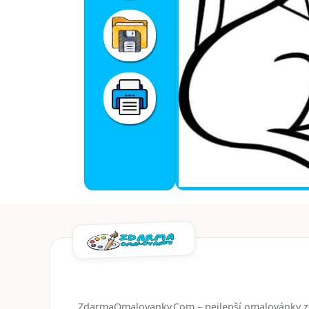
ZdarmaOmalovanky.Com – nejlepší omalovánky 