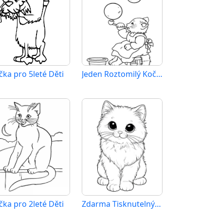
čka pro 5leté Děti
Jeden Roztomilý Kočka
čka pro 2leté Děti
Zdarma Tisknutelný Kočka