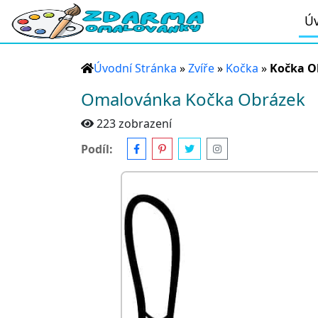
Úv
Úvodní Stránka
»
Zvíře
»
Kočka
»
Kočka O
Omalovánka Kočka Obrázek
223 zobrazení
Podíl: