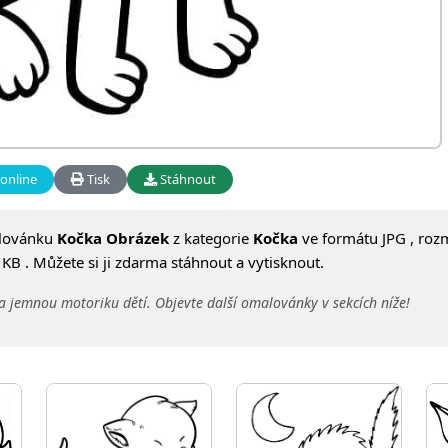
online
Tisk
Stáhnout
lovánku
Kočka Obrázek
z kategorie
Kočka
ve formátu JPG , roz
KB . Můžete si ji zdarma stáhnout a vytisknout.
a jemnou motoriku dětí. Objevte další omalovánky v sekcích níže!