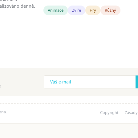
tualizováno denně.
Animace
Zvíře
Hry
Růžný
!
ena.
Copyright
Zásady