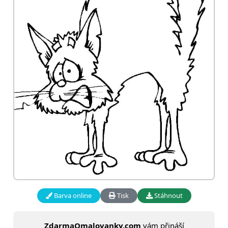
Barva online
Tisk
Stáhnout
ZdarmaOmalovanky.com
vám přináší