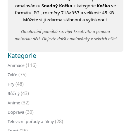
omalovánku
Snadný Kočka
z kategorie
Kočka
ve
formátu JPG , rozměry 718×957 a velikost: 45 KB .
Můžete si ji zdarma stáhnout a vytisknout.
Omalování pomáhá rozvíjet kreativitu a jemnou
motoriku dětí. Objevte další omalovánky v sekcích níže!
Kategorie
(116)
Animace
(75)
Zvíře
(48)
Hry
(43)
Růžný
(32)
Anime
(30)
Doprava
(28)
Televizní pořady a filmy
(25)
Sport