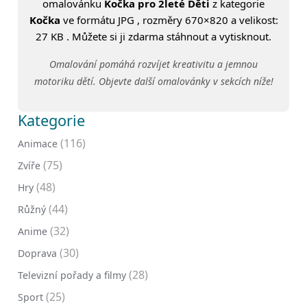
omalovánku
Kočka pro 2leté Děti
z kategorie
Kočka
ve formátu JPG , rozměry 670×820 a velikost:
27 KB . Můžete si ji zdarma stáhnout a vytisknout.
Omalování pomáhá rozvíjet kreativitu a jemnou
motoriku dětí. Objevte další omalovánky v sekcích níže!
Kategorie
(116)
Animace
(75)
Zvíře
(48)
Hry
(44)
Růžný
(32)
Anime
(30)
Doprava
(28)
Televizní pořady a filmy
(25)
Sport