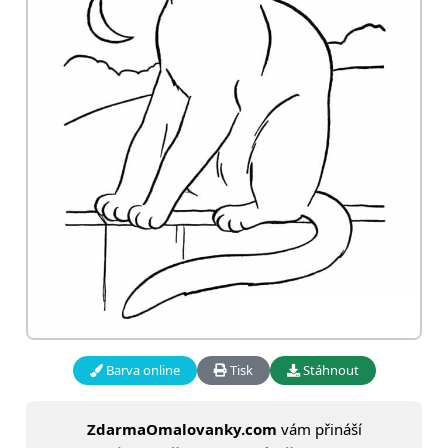
Barva online
Tisk
Stáhnout
ZdarmaOmalovanky.com
vám přináší