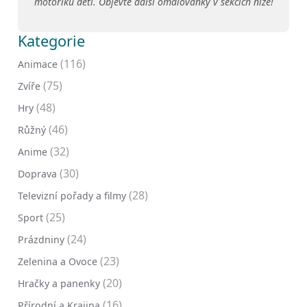
motoriku dětí. Objevte další omalovánky v sekcích níže!
Kategorie
(116)
Animace
(75)
Zvíře
(48)
Hry
(46)
Růžný
(32)
Anime
(30)
Doprava
(28)
Televizní pořady a filmy
(25)
Sport
(24)
Prázdniny
(23)
Zelenina a Ovoce
(20)
Hračky a panenky
(16)
Přírodní a Krajina