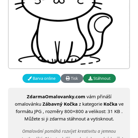
Barva online
Tisk
Stáhnout
ZdarmaOmalovanky.com
vám přináší
omalovánku
Zábavný Kočka
z kategorie
Kočka
ve
formátu JPG , rozměry 800×800 a velikost: 31 KB .
Můžete si ji zdarma stáhnout a vytisknout.
Omalování pomáhá rozvíjet kreativitu a jemnou