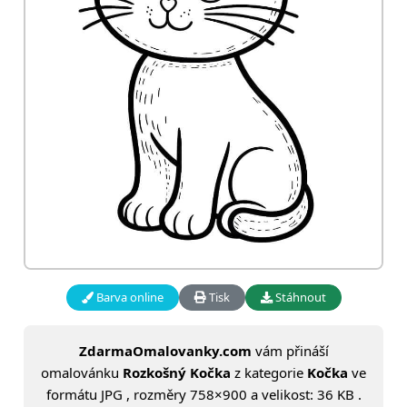
Barva online
Tisk
Stáhnout
ZdarmaOmalovanky.com
vám přináší
omalovánku
Rozkošný Kočka
z kategorie
Kočka
ve
formátu JPG , rozměry 758×900 a velikost: 36 KB .