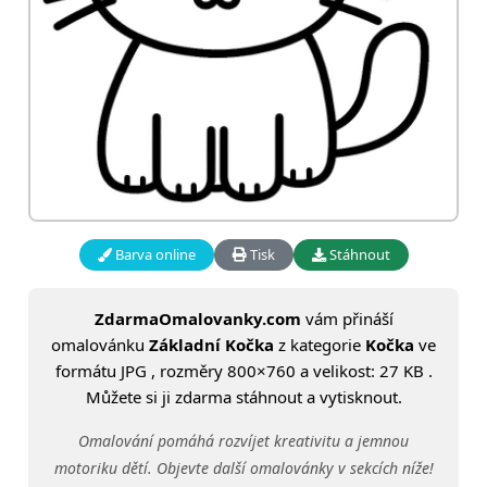
Barva online
Tisk
Stáhnout
ZdarmaOmalovanky.com
vám přináší
omalovánku
Základní Kočka
z kategorie
Kočka
ve
formátu JPG , rozměry 800×760 a velikost: 27 KB .
Můžete si ji zdarma stáhnout a vytisknout.
Omalování pomáhá rozvíjet kreativitu a jemnou
motoriku dětí. Objevte další omalovánky v sekcích níže!