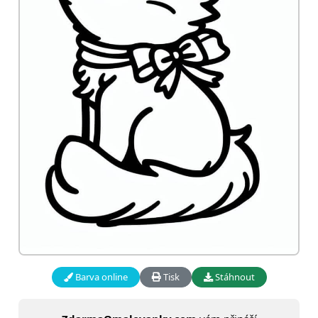
Barva online
Tisk
Stáhnout