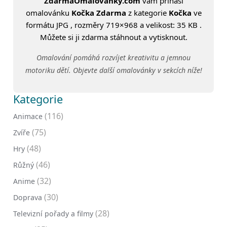
ZdarmaOmalovanky.com
vám přináší
omalovánku
Kočka Zdarma
z kategorie
Kočka
ve
formátu JPG , rozměry 719×968 a velikost: 35 KB .
Můžete si ji zdarma stáhnout a vytisknout.
Omalování pomáhá rozvíjet kreativitu a jemnou
motoriku dětí. Objevte další omalovánky v sekcích níže!
Kategorie
(116)
Animace
(75)
Zvíře
(48)
Hry
(46)
Růžný
(32)
Anime
(30)
Doprava
(28)
Televizní pořady a filmy