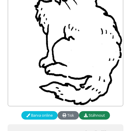
Barva online
Tisk
Stáhnout