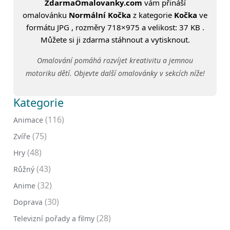
ZdarmaOmalovanky.com
vám přináší
omalovánku
Normální Kočka
z kategorie
Kočka
ve
formátu JPG , rozměry 718×975 a velikost: 37 KB .
Můžete si ji zdarma stáhnout a vytisknout.
Omalování pomáhá rozvíjet kreativitu a jemnou
motoriku dětí. Objevte další omalovánky v sekcích níže!
Kategorie
(116)
Animace
(75)
Zvíře
(48)
Hry
(43)
Růžný
(32)
Anime
(30)
Doprava
(28)
Televizní pořady a filmy