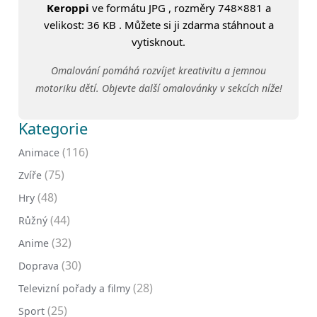
Keroppi
ve formátu JPG , rozměry 748×881 a
velikost: 36 KB . Můžete si ji zdarma stáhnout a
vytisknout.
Omalování pomáhá rozvíjet kreativitu a jemnou
motoriku dětí. Objevte další omalovánky v sekcích níže!
Kategorie
(116)
Animace
(75)
Zvíře
(48)
Hry
(44)
Růžný
(32)
Anime
(30)
Doprava
(28)
Televizní pořady a filmy
(25)
Sport