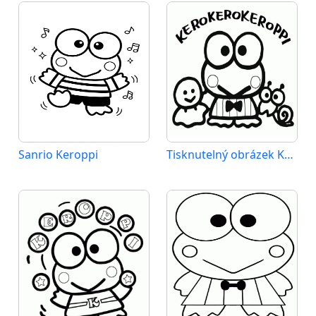
Sanrio Keroppi
Tisknutelný obrázek Keroppiho