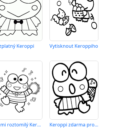
zplatný Keroppi
Vytisknout Keroppiho
Velmi roztomilý Keroppi
Keroppi zdarma pro děti