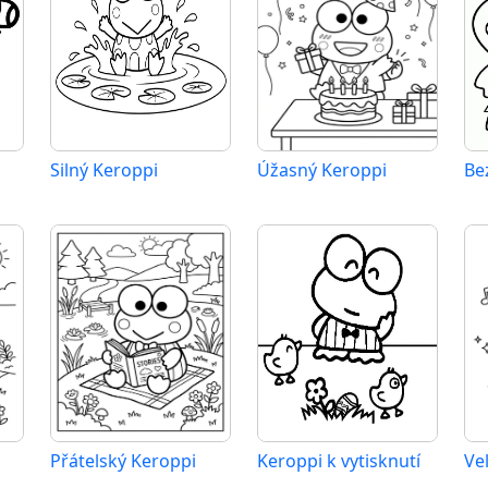
Silný Keroppi
Úžasný Keroppi
Be
Přátelský Keroppi
Keroppi k vytisknutí