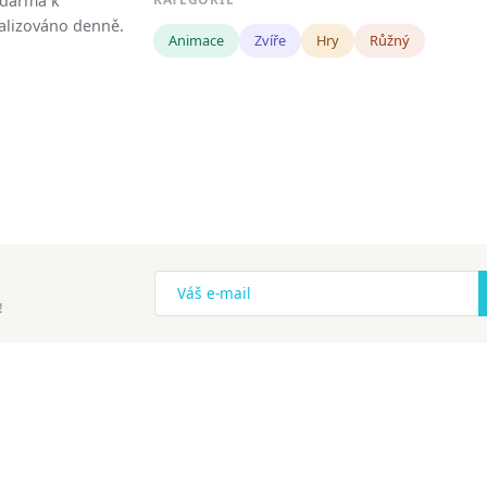
zdarma k
tualizováno denně.
Animace
Zvíře
Hry
Růžný
!
ena.
Copyright
Zásady