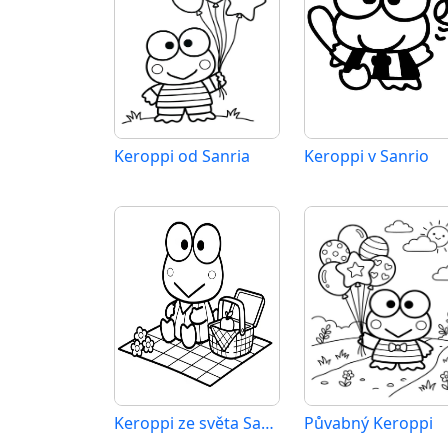
Keroppi od Sanria
Keroppi v Sanrio
Keroppi ze světa Sanrio
Půvabný Keroppi