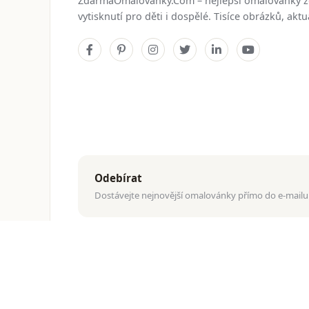
ZdarmaOmalovanky.Com – nejlepší omalovánky 
vytisknutí pro děti i dospělé. Tisíce obrázků, ak
Odebírat
Dostávejte nejnovější omalovánky přímo do e-mailu
© 2026
ZdarmaOmalovanky.Com
. Všechna práva vyhraz