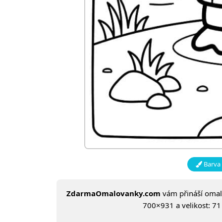
Barva 
ZdarmaOmalovanky.com
vám přináší oma
700×931 a velikost: 71 