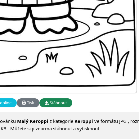
online
Tisk
Stáhnout
lovánku
Malý Keroppi
z kategorie
Keroppi
ve formátu JPG , roz
KB . Můžete si ji zdarma stáhnout a vytisknout.