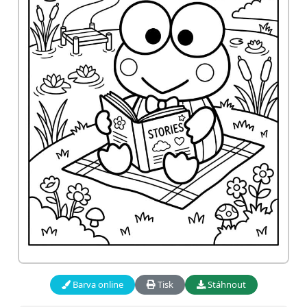
Barva online
Tisk
Stáhnout