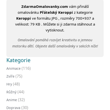
ZdarmaOmalovanky.com
vám přináší
omalovánku
Přátelský Keroppi
z kategorie
Keroppi
ve formátu JPG , rozměry 700×937 a
velikost: 79 KB . Můžete si ji zdarma stáhnout a
vytisknout.
Omalování pomáhá rozvíjet kreativitu a jemnou
motoriku dětí. Objevte další omalovánky v sekcích níže!
Kategorie
(116)
Animace
(75)
Zvíře
(48)
Hry
(44)
Růžný
(32)
Anime
(30)
Doprava