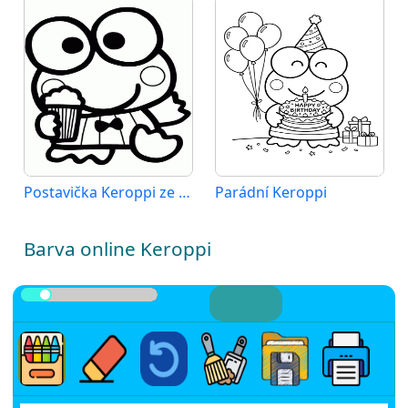
Postavička Keroppi ze Sanria
Parádní Keroppi
Barva online Keroppi