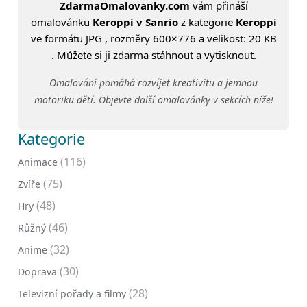
ZdarmaOmalovanky.com
vám přináší
omalovánku
Keroppi v Sanrio
z kategorie
Keroppi
ve formátu JPG , rozměry 600×776 a velikost: 20 KB
. Můžete si ji zdarma stáhnout a vytisknout.
Omalování pomáhá rozvíjet kreativitu a jemnou
motoriku dětí. Objevte další omalovánky v sekcích níže!
Kategorie
(116)
Animace
(75)
Zvíře
(48)
Hry
(46)
Růžný
(32)
Anime
(30)
Doprava
(28)
Televizní pořady a filmy