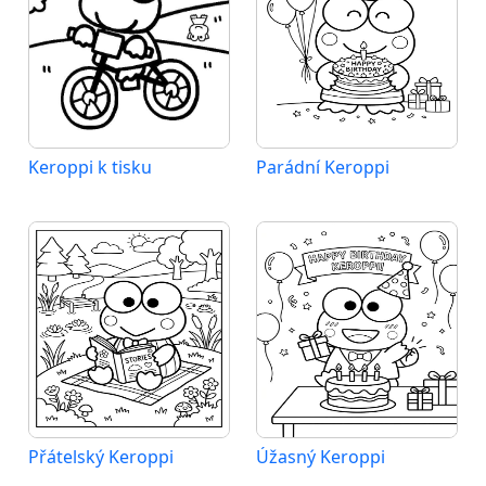
Keroppi k tisku
Parádní Keroppi
Přátelský Keroppi
Úžasný Keroppi