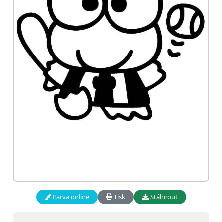
Barva online
Tisk
Stáhnout