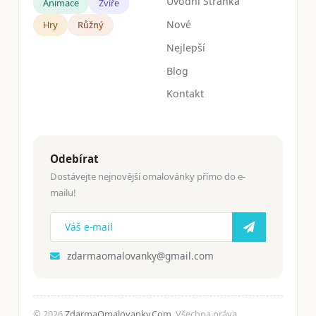
Úvodní Stránka
Animace
Zvíře
Nové
Hry
Růžný
Nejlepší
Blog
Kontakt
Odebírat
Dostávejte nejnovější omalovánky přímo do e-
mailu!
zdarmaomalovanky@gmail.com
© 2026
ZdarmaOmalovanky.Com
. Všechna práva