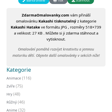
Barva online
Tisk
Stáhnout
ZdarmaOmalovanky.com
vám přináší
omalovánku
Kakashi tisknutelný
z kategorie
Kakashi Hatake
ve formátu JPG , rozměry 518×739
a velikost: 27 KB . Můžete si ji zdarma stáhnout a
vytisknout.
Omalování pomáhá rozvíjet kreativitu a jemnou
motoriku dětí. Objevte další omalovánky v sekcích níže!
Kategorie
(116)
Animace
(75)
Zvíře
(48)
Hry
(46)
Růžný
(32)
Anime