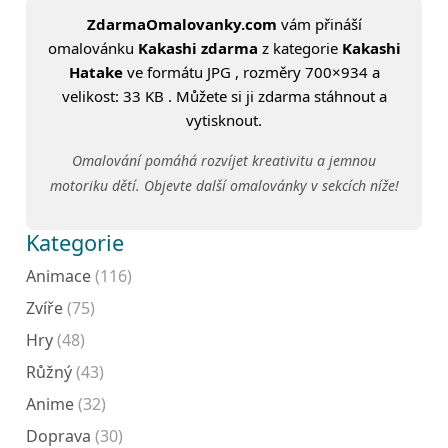
ZdarmaOmalovanky.com
vám přináší
omalovánku
Kakashi zdarma
z kategorie
Kakashi
Hatake
ve formátu JPG , rozměry 700×934 a
velikost: 33 KB . Můžete si ji zdarma stáhnout a
vytisknout.
Omalování pomáhá rozvíjet kreativitu a jemnou
motoriku dětí. Objevte další omalovánky v sekcích níže!
Kategorie
Animace
(116)
Zvíře
(75)
Hry
(48)
Růžný
(43)
Anime
(32)
Doprava
(30)