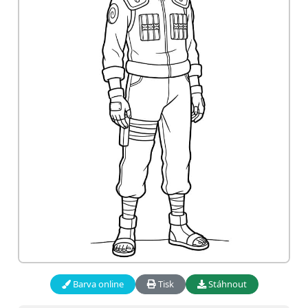
Barva online
Tisk
Stáhnout