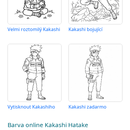
Velmi roztomilý Kakashi
Kakashi bojující
Vytisknout Kakashiho
Kakashi zadarmo
Barva online Kakashi Hatake