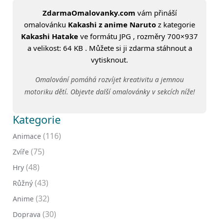
ZdarmaOmalovanky.com
vám přináší
omalovánku
Kakashi z anime Naruto
z kategorie
Kakashi Hatake
ve formátu JPG , rozměry 700×937
a velikost: 64 KB . Můžete si ji zdarma stáhnout a
vytisknout.
Omalování pomáhá rozvíjet kreativitu a jemnou
motoriku dětí. Objevte další omalovánky v sekcích níže!
Kategorie
(116)
Animace
(75)
Zvíře
(48)
Hry
(43)
Růžný
(32)
Anime
(30)
Doprava