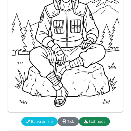
Barva online
Tisk
Stáhnout