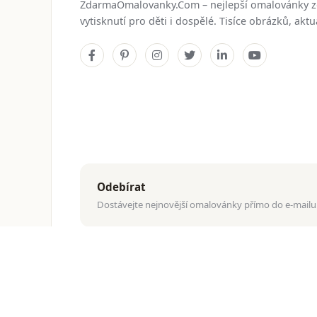
ZdarmaOmalovanky.Com – nejlepší omalovánky 
vytisknutí pro děti i dospělé. Tisíce obrázků, ak
Odebírat
Dostávejte nejnovější omalovánky přímo do e-mailu
© 2026
ZdarmaOmalovanky.Com
. Všechna práva vyhraz