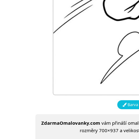
Barva 
ZdarmaOmalovanky.com
vám přináší oma
rozměry 700×937 a velikost: