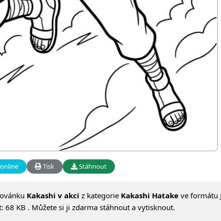
online
Tisk
Stáhnout
lovánku
Kakashi v akci
z kategorie
Kakashi Hatake
ve formátu 
 68 KB . Můžete si ji zdarma stáhnout a vytisknout.