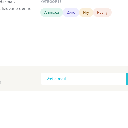
zdarma k
KATEGORIE
tualizováno denně.
Animace
Zvíře
Hry
Růžný
!
ena.
Copyright
Zásady