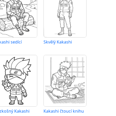
kashi sedící
Skvělý Kakashi
zkošný Kakashi
Kakashi čtoucí knihu