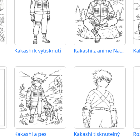
Kakashi k vytisknutí
Kakashi z anime Naruto
Ka
Kakashi a pes
Kakashi tisknutelný
Ro